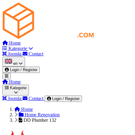
Home
Kategorie
Joomla
Contact
en
Login / Register
Home
Kategorie
Joomla
Contact
Login / Register
Home
Wszystkie kategorie
Admin & Dashboard
Home Renovation
DD Plumber 132
Automotive & Mechanics
Beauty & Spa
Blog