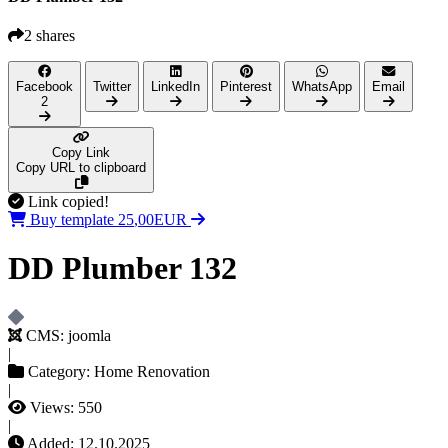
2 shares
Facebook
Twitter
LinkedIn
Pinterest
WhatsApp
Email
2
Copy Link
Copy URL to clipboard
Link copied!
E
0
U
0
R
Buy template
2
5
,
DD Plumber 132
CMS:
joomla
|
Category:
Home Renovation
|
Views:
550
|
Added:
12.10.2025