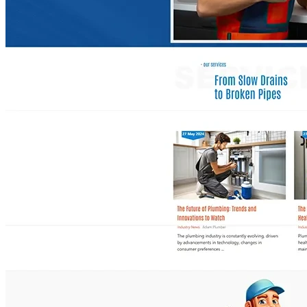
& Manufacturing
Kids & Education Junior
Landing Pages & Campaigns
Local Services & Craft
Machinery & Construction
Makeup &
Cosmetics
Marketing Agencies
Minimal &
Clean Design
Mobile / Responsive / AMP
NGO & Non-Profit
One Page / Scrolling Sites
Online Stores (eCommerce)
Photography & Multimedia