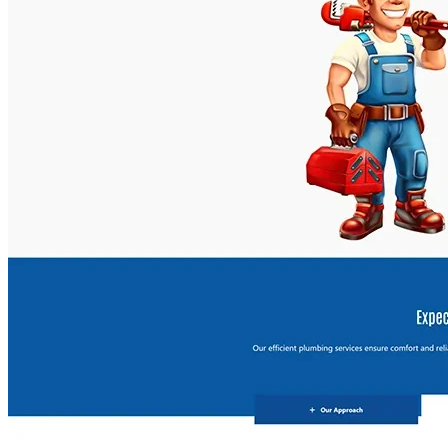
Portfolio & Creative
Real Estate &
Architecture
Restaurants & Food
Sports &
Fitness
Technology & IT
Travel & Hotels