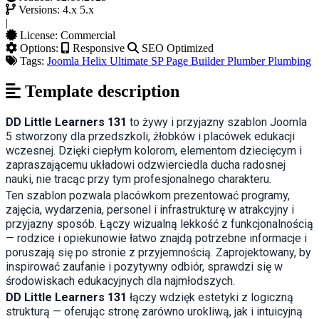
Versions:
4.x
5.x
|
License:
Commercial
Options:
Responsive
SEO Optimized
Tags:
Joomla
Helix Ultimate
SP Page Builder
Plumber
Plumbing
Template description
DD Little Learners 131
to żywy i przyjazny szablon Joomla
5 stworzony dla przedszkoli, żłobków i placówek edukacji
wczesnej. Dzięki ciepłym kolorom, elementom dziecięcym i
zapraszającemu układowi odzwierciedla ducha radosnej
nauki, nie tracąc przy tym profesjonalnego charakteru.
Ten szablon pozwala placówkom prezentować programy,
zajęcia, wydarzenia, personel i infrastrukturę w atrakcyjny i
przyjazny sposób. Łączy wizualną lekkość z funkcjonalnością
— rodzice i opiekunowie łatwo znajdą potrzebne informacje i
poruszają się po stronie z przyjemnością. Zaprojektowany, by
inspirować zaufanie i pozytywny odbiór, sprawdzi się w
środowiskach edukacyjnych dla najmłodszych.
DD Little Learners 131
łączy wdzięk estetyki z logiczną
strukturą — oferując stronę zarówno urokliwą, jak i intuicyjną