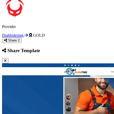
& Magazine
Bodybuilding & Gym
Business
Provider
& Corporate
Dark Mode Themes
Education &
Diablodesign
GOLD
Share
2
Share Template
Courses
Email & Newsletter
Events &
Conferences
Fashion & Lifestyle
Finance &
Accounting
Health & Medical
Hobby &
Personal Projects
Home Renovation
Industrial